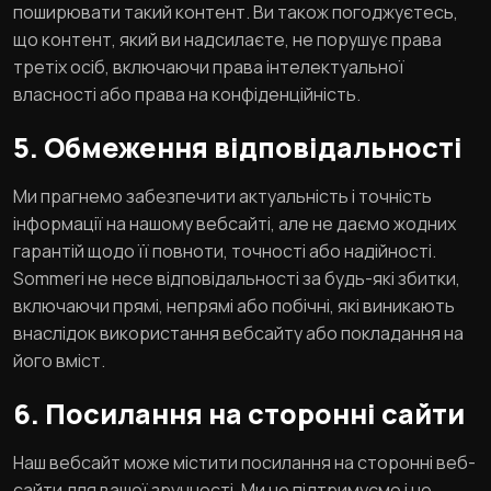
поширювати такий контент. Ви також погоджуєтесь,
що контент, який ви надсилаєте, не порушує права
третіх осіб, включаючи права інтелектуальної
власності або права на конфіденційність.
5. Обмеження відповідальності
Ми прагнемо забезпечити актуальність і точність
інформації на нашому вебсайті, але не даємо жодних
гарантій щодо її повноти, точності або надійності.
Sommeri не несе відповідальності за будь-які збитки,
включаючи прямі, непрямі або побічні, які виникають
внаслідок використання вебсайту або покладання на
його вміст.
6. Посилання на сторонні сайти
Наш вебсайт може містити посилання на сторонні веб-
сайти для вашої зручності. Ми не підтримуємо і не