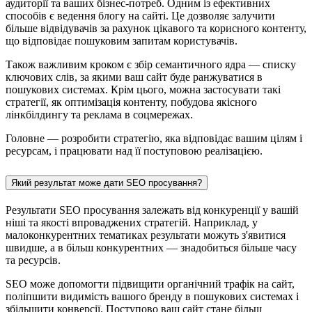
аудиторії та ваших бізнес-потреб. Одним із ефективних
способів є ведення блогу на сайті. Це дозволяє залучити
більше відвідувачів за рахунок цікавого та корисного контенту,
що відповідає пошуковим запитам користувачів.
Також важливим кроком є збір семантичного ядра — списку
ключових слів, за якими ваш сайт буде ранжуватися в
пошукових системах. Крім цього, можна застосувати такі
стратегії, як оптимізація контенту, побудова якісного
лінкбілдингу та реклама в соцмережах.
Головне — розробити стратегію, яка відповідає вашим цілям і
ресурсам, і працювати над її поступовою реалізацією.
Який результат може дати SEO просування?
Результати SEO просування залежать від конкуренції у вашій
ніші та якості впроваджених стратегій. Наприклад, у
малоконкурентних тематиках результати можуть з'явитися
швидше, а в більш конкурентних — знадобиться більше часу
та ресурсів.
SEO може допомогти підвищити органічний трафік на сайт,
поліпшити видимість вашого бренду в пошукових системах і
збільшити конверсії. Поступово ваш сайт стане більш