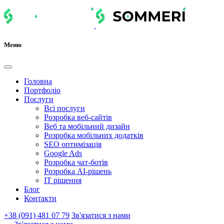
Меню
Головна
Портфоліо
Послуги
Всі послуги
Розробка веб-сайтів
Веб та мобільний дизайн
Розробка мобільних додатків
SEO оптимізація
Google Ads
Розробка чат-ботів
Розробка AI-рішень
IT рішення
Блог
Контакти
+38 (091) 481 07 79
Зв'язатися з нами