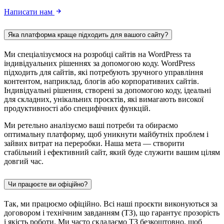
Написати нам
Яка платформа краще підходить для вашого сайту?
Ми спеціалізуємося на розробці сайтів на WordPress та
індивідуальних рішеннях за допомогою коду. WordPress
підходить для сайтів, які потребують зручного управління
контентом, наприклад, блогів або корпоративних сайтів.
Індивідуальні рішення, створені за допомогою коду, ідеальні
для складних, унікальних проєктів, які вимагають високої
продуктивності або специфічних функцій.
Ми ретельно аналізуємо ваші потреби та обираємо
оптимальну платформу, щоб уникнути майбутніх проблем і
зайвих витрат на переробки. Наша мета — створити
стабільний і ефективний сайт, який буде служити вашим цілям
довгий час.
Чи працюєте ви офіційно?
Так, ми працюємо офіційно. Всі наші проєкти виконуються за
договором і технічним завданням (ТЗ), що гарантує прозорість
і якість роботи. Ми часто складаємо ТЗ безкоштовно, щоб