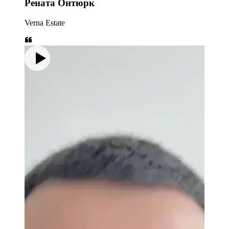
Рената Онтюрк
Verna Estate